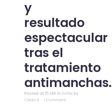
y
resultado
espectacular
tras el
tratamiento
antimanchas.
Posted at 15:14h
in
Sofás
by
Clean It
1 Comment