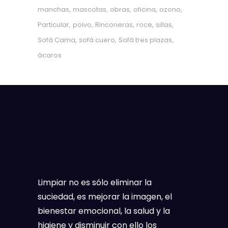
manchas
mascotas
obras
oficina
ozono
Particular
polvo
Rinconeras
roce
sillas
Sofá Cama
sofá cuero
Sofá tres plazas
ácaros
Limpiar no es sólo eliminar la
suciedad, es mejorar la imagen, el
bienestar emocional, la salud y la
higiene y disminuir con ello los