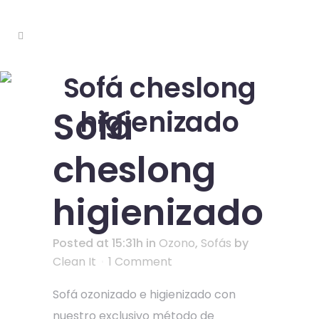
Sofá cheslong
Sofá
higienizado
cheslong
higienizado
Posted at 15:31h
in
Ozono
,
Sofás
by
Clean It
1 Comment
Sofá ozonizado e higienizado con
nuestro exclusivo método de