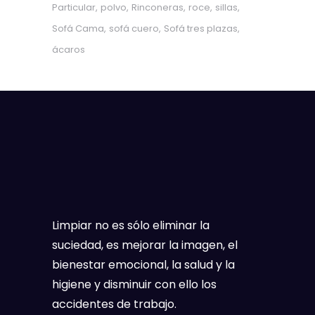
Particular
polvo
Rinconeras
roce
sillas
Sofá Cama
sofá cuero
Sofá tres plazas
ácaros
Limpiar no es sólo eliminar la
suciedad, es mejorar la imagen, el
bienestar emocional, la salud y la
higiene y disminuir con ello los
accidentes de trabajo.