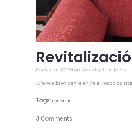
Revitalizació
Posted at 12:29h
in
Sofás
by
Tres Rayas
Diferencia evidente entre el respaldo trat
Tags:
Particular
3 Comments