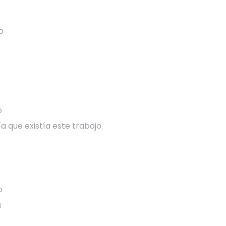
o
o
a que existía este trabajo.
o
s