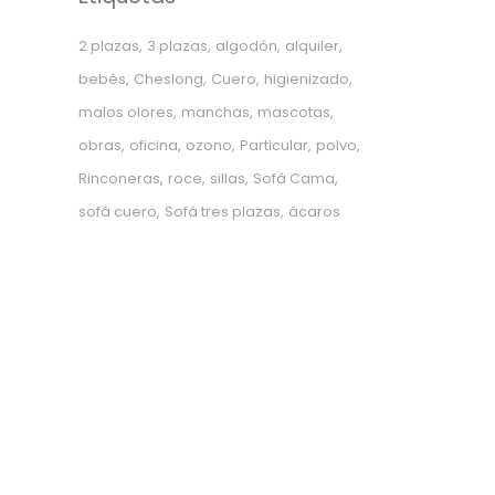
2 plazas
3 plazas
algodón
alquiler
bebés
Cheslong
Cuero
higienizado
malos olores
manchas
mascotas
obras
oficina
ozono
Particular
polvo
Rinconeras
roce
sillas
Sofá Cama
sofá cuero
Sofá tres plazas
ácaros