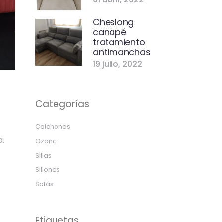
Cheslong
canapé
tratamiento
antimanchas
19 julio, 2022
Categorías
Colchones
a.
Ozono
Sillas
Sillones
Sofás
Etiquetas